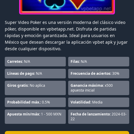
Super Video Poker es una versión moderna del clásico video
póker, disponible en vpbetapp.net. Disfruta de partidas
rápidas y emoción garantizada. Ideal para usuarios en
México que desean descargar la aplicación vpbet apk y jugar
desde cualquier dispositivo.
Carretes:
N/A
Filas:
N/A
Líneas de pago:
N/A
Frecuencia de aciertos:
30%
Giros gratis:
No aplica
Ganancia máxima:
x500
apuesta inicial
Probabilidad máx.:
0.5%
Volatilidad:
Media
Apuesta mín/máx:
1 - 500 MXN
Fecha de lanzamiento:
2024-03-
22