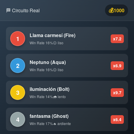
💰
🏁 Circuito Real
1000
Llama carmesí (Fire)
1
x7.2
Win Rate 16%
😐 liso
Neptuno (Aqua)
2
x6.9
Win Rate 16%
😐 liso
iluminación (Bolt)
3
x9.7
Win Rate 14%
🌧️ lento
fantasma (Ghost)
4
x6.4
Win Rate 17%
🔥 ardiente