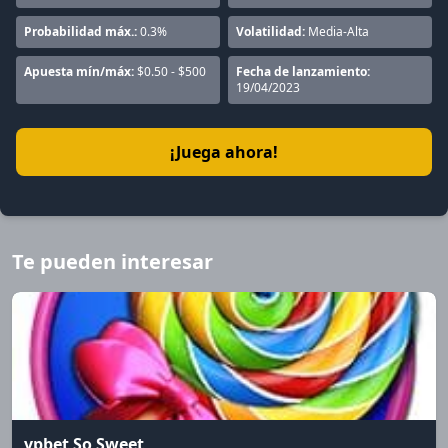
Probabilidad máx.:
0.3%
Volatilidad:
Media-Alta
Apuesta mín/máx:
$0.50 - $500
Fecha de lanzamiento:
19/04/2023
¡Juega ahora!
Te pueden interesar
vpbet So Sweet