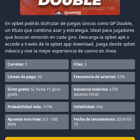
En vpbet podrás disfrutar de juegos únicos como GP Double,
un título que combina azar y estrategia. Ideal para jugadores
que buscan emoción en cada giro. Descarga la vpbet apk o
accede a través de la vpbet app download. Juega desde vpbet
méxico y vive la mejor experiencia de casino en línea.
Carretes:
5
Filas:
3
Líneas de pago:
20
Frecuencia de aciertos:
22%
Giros gratis:
Sí, hasta 15 giros
Ganancia máxima:
x750
gratis
apuesta inicial
Probabilidad máx.:
0.5%
Volatilidad:
Alta
Apuesta mín/máx:
0.5 - 500
Fecha de lanzamiento:
2024-03-
MXN
10