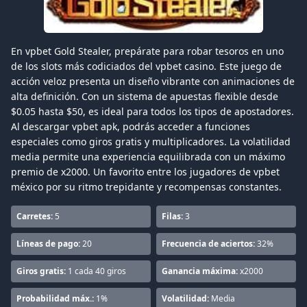
En vpbet Gold Stealer, prepárate para robar tesoros en uno
de los slots más codiciados del vpbet casino. Este juego de
acción veloz presenta un diseño vibrante con animaciones de
alta definición. Con un sistema de apuestas flexible desde
$0.05 hasta $50, es ideal para todos los tipos de apostadores.
Al descargar vpbet apk, podrás acceder a funciones
especiales como giros gratis y multiplicadores. La volatilidad
media permite una experiencia equilibrada con un máximo
premio de x2000. Un favorito entre los jugadores de vpbet
méxico por su ritmo trepidante y recompensas constantes.
Carretes:
5
Filas:
3
Líneas de pago:
20
Frecuencia de aciertos:
32%
Giros gratis:
1 cada 40 giros
Ganancia máxima:
x2000
Probabilidad máx.:
1%
Volatilidad:
Media