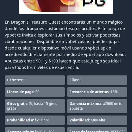
En Dragon's Treasure Quest encontrarás un mundo mágico
donde los dragones custodian tesoros ocultos. Este juego de
vpbet te invita a explorar sus símbolos y activar poderosas
combinaciones. Disponible en vpbet casino, puedes jugar
desde cualquier dispositivo móvil usando vpbet apk o
accediendo directamente por medio de vpbet app download.
Apuestas entre $0.1 y $100 hacen que este juego sea ideal
para todos los niveles de experiencia.
Carretes:
5
Filas:
3
Líneas de pago:
30
Frecuencia de aciertos:
18%
Giros gratis:
Sí, hasta 15 giros
Ganancia máxima:
x2000 de tu
gratis
apuesta
Probabilidad máx.:
0.5%
Volatilidad:
Muy Alta
Apuesta mín/máx:
0.1 - 100
Fecha de lanzamiento:
2024-03-