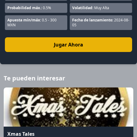
Probabilidad máx.:
0.5%
Volatilidad:
Muy Alta
Apuesta mín/máx:
0.5 - 300
Fecha de lanzamiento:
2024-08-
MXN
05
Jugar Ahora
Te pueden interesar
Xmas Tales