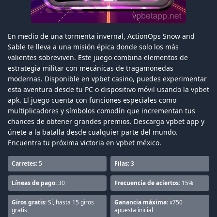
En medio de una tormenta invernal, ActionOps Snow and
Sable te lleva a una misión épica donde solo los más
valientes sobreviven. Este juego combina elementos de
estrategia militar con mecánicas de tragamonedas
modernas. Disponible en vpbet casino, puedes experimentar
esta aventura desde tu PC o dispositivo móvil usando la vpbet
apk. El juego cuenta con funciones especiales como
multiplicadores y símbolos comodín que incrementan tus
chances de obtener grandes premios. Descarga vpbet app y
únete a la batalla desde cualquier parte del mundo.
Encuentra tu próxima victoria en vpbet méxico.
Carretes:
5
Filas:
3
Líneas de pago:
30
Frecuencia de aciertos:
15%
Giros gratis:
Sí, hasta 15 giros
Ganancia máxima:
x750
gratis
apuesta inicial